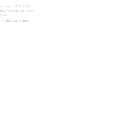
oppdatert 25.11.2022
Page visited 11043 times
Totalt:
13.455.513 visitors