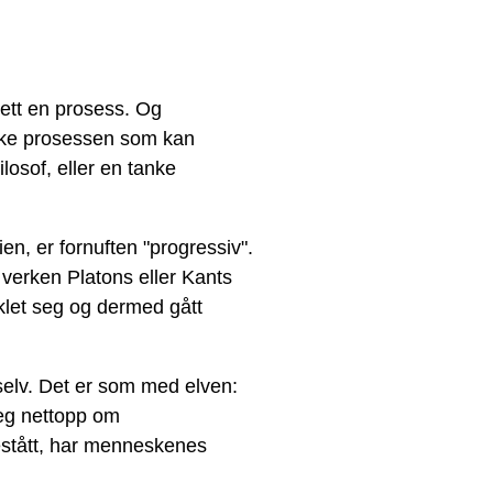
slett en prosess. Og
riske prosessen som kan
losof, eller en tanke
ien, er fornuften "progressiv".
 verken Platons eller Kants
viklet seg og dermed gått
selv. Det er som med elven:
seg nettopp om
bestått, har menneskenes