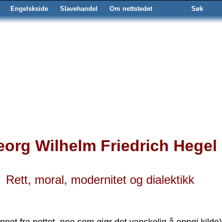
Engelskside
Slavehandel
Om nettstedet
Søk
org Wilhelm Friedrich Hegel
Rett, moral, modernitet og dialektikk
nnet fra nettet, noe som gjør det vanskelig å oppgi kilde