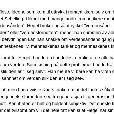
leste ideene som kom til uttrykk i romantikken, selv om han
t Schelling. I likhet med mange andre romantikere mente
verdensånden". Hegel bruker også uttrykket "verdensånd"
en" eller "verdensfornuften", mener han summen av alle
e betydningen kan han snakke om verdensåndens gang g
 menneskenes liv, menneskenes tanker og menneskenes k
orut for Hegel, hadde én ting felles, nemlig at de alle h
ite om verden. Som løsning på dette problemet hadde Kant
 slik den er "i seg selv". Han mente vi bare kan ha viten
t sannhet om verden slik den er i seg selv.
Kant, men han avviste Kants tanke om at det fantes såkal
rkjennelse forandrer seg fra generasjon til generasjon.
uft. Sannheten er helt og holdent subjektiv. Det eneste fi
r det tvilsomt om vi i det hele tatt kan si at Hegel har sin