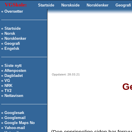
VGSkole:
Startside
Norskside
Norsklenker
Geografi
« Oversetter
« Startside
« Norsk
« Norsklenker
« Geografi
« Engelsk
« Siste nytt
« Aftenposten
Oppdatert: 28.03.21
« Dagbladet
« VG
Ge
« NRK
« TV2
« Nettavisen
« Googlesøk
« Googlemail
« Google Maps
No
« Yahoo-mail
(Den opprinnelige siden har forsvu