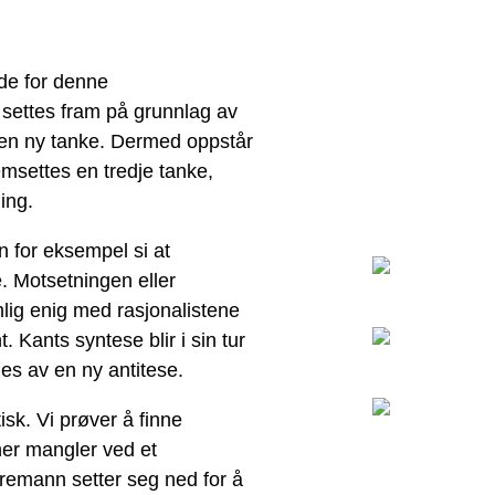
lde for denne
s settes fram på grunnlag av
v en ny tanke. Dermed oppstår
msettes en tredje tanke,
ing.
n for eksempel si at
. Motsetningen eller
ig enig med rasjonalistene
 Kants syntese blir i sin tur
ies av en ny antitese.
isk. Vi prøver å finne
ner mangler ved et
yremann setter seg ned for å