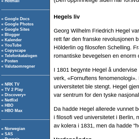
« Hotmail
Hegels liv
« Google Docs
« Google Photos
« Google Sites
Georg Wilhelm Friedrich Hegel var f
« Blogger
rett før den franske revolusjonen b
« Kalender
« YouTube
Hölderlin og filosofen Schelling.
« Copyscape
romantiske bevegelsen en enorm 
« Telefonkatalogen
« Posten
« Valutaomregner
I 1801 begynte Hegel å undervise i f
verk, «Fornuftens fenomenologi».
« NRK TV
universitetet ble stengt. Hegel gj
« TV 2 Play
var sentrum for den tyske nasjona
« Discovery+
« Netflixl
« HBO
Da hadde Hegel allerede vunnet bet
« HBO Max
i filosofi ved universitetet i Berl
av kolera i 1831, men da hadde "he
« Norwegian
« SAS