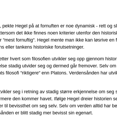
on, pekte Hegel på at fornuften er noe dynamisk - rett og 
tersom det ikke finnes noen kriterier utenfor den histo
r "mest fornuftig". Hegel mente man ikke kan løsrive en fi
s eller tankens historiske forutsetninger.
tt etter hvert som filosofien utvikler seg opp gjennom histor
else stadig utvider seg og dermed går fremover. Selv om
ants filosofi "riktigere" enn Platons. Verdensånden har ut
ikler seg i retning av stadig større erkjennelse om seg 
rmere den kommer havet. Ifølge Hegel dreier historien 
 til bevissthet om seg selv. Selv om verden alltid har 
nsånden er blitt stadig mer bevisst sin egenart.