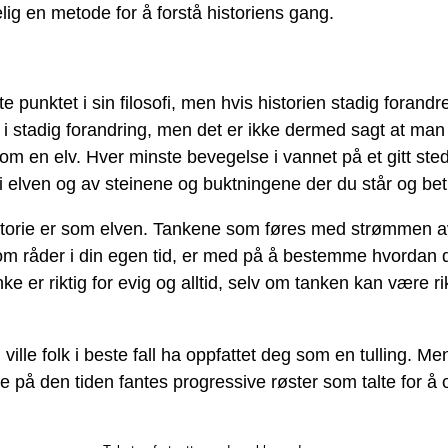
elig en metode for å forstå historiens gang.
e punktet i sin filosofi, men hvis historien stadig foran
 i stadig forandring, men det er ikke dermed sagt at ma
som en elv. Hver minste bevegelse i vannet på et gitt st
 i elven og av steinene og buktningene der du står og bet
istorie er som elven. Tankene som føres med strømmen av t
om råder i din egen tid, er med på å bestemme hvordan d
e er riktig for evig og alltid, selv om tanken kan være rik
ville folk i beste fall ha oppfattet deg som en tulling. Men d
e på den tiden fantes progressive røster som talte for å 