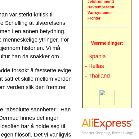
Jetstrømmen 2
Havtemperatur
Værsystemer
 var sterkt kritisk til
Fronter
 Schelling at tilværelsens
, men i en annen betydning.
 menneskelige ytringer. For
Værmeldinger:
jennom historien. Vi må
ultur han da snakker om.
- Spania
- Hellas
adde forsøkt å fastsette evige
- Thailand
 satt et skille mellom verden
 om verden slik den fremtrer
te "absolutte sannheter". Han
 Dermed finnes det ingen
losofien har å holde seg til,
 egen filosofi. Det vi vanligvis