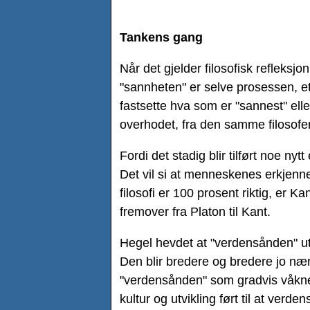
Tankens gang
Når det gjelder filosofisk refleksj
"sannheten" er selve prosessen, et
fastsette hva som er "sannest" elle
overhodet, fra den samme filosofen
Fordi det stadig blir tilført noe ny
Det vil si at menneskenes erkjenn
filosofi er 100 prosent riktig, er K
fremover fra Platon til Kant.
Hegel hevdet at "verdensånden" utv
Den blir bredere og bredere jo næ
"verdensånden" som gradvis våkner
kultur og utvikling ført til at verde