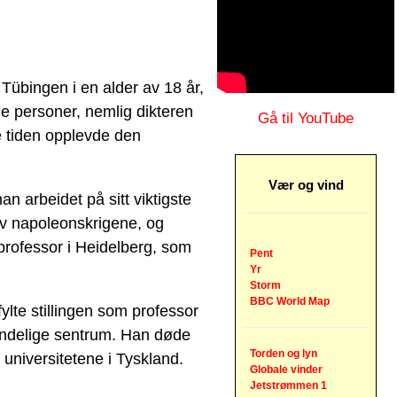
 Tübingen i en alder av 18 år,
le personer, nemlig dikteren
Gå til YouTube
e tiden opplevde den
Vær og vind
an arbeidet på sitt viktigste
av napoleonskrigene, og
 professor i Heidelberg, som
Pent
Yr
Storm
BBC World Map
ylte stillingen som professor
s åndelige sentrum. Han døde
Torden og lyn
 universitetene i Tyskland.
Globale vinder
Jetstrømmen 1