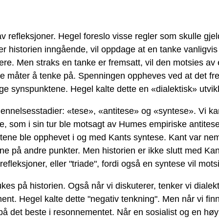
v refleksjoner. Hegel foreslo visse regler som skulle gje
er historien inngående, vil oppdage at en tanke vanligvi
gere. Men straks en tanke er fremsatt, vil den motsies a
e måter å tenke på. Spenningen oppheves ved at det fre
e synspunktene. Hegel kalte dette en «dialektisk» utvikl
kjennelsesstadier: «tese», «antitese» og «syntese». Vi ka
e, som i sin tur ble motsagt av Humes empiriske antitese
ene ble opphevet i og med Kants syntese. Kant var neml
e på andre punkter. Men historien er ikke slutt med Kant.
efleksjoner, eller "triade", fordi også en syntese vil mots
kes på historien. Også når vi diskuterer, tenker vi dialekt
t. Hegel kalte dette "negativ tenkning". Men når vi fin
på det beste i resonnementet. Når en sosialist og en hø