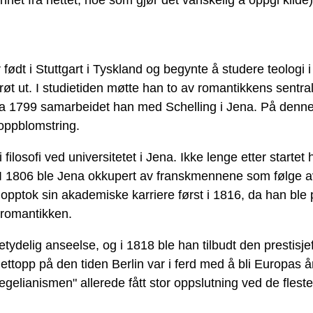
ødt i Stuttgart i Tyskland og begynte å studere teologi i
røt ut. I studietiden møtte han to av romantikkens sentra
 Fra 1799 samarbeidet han med Schelling i Jena. På denn
oppblomstring.
ilosofi ved universitetet i Jena. Ikke lenge etter startet h
 I 1806 ble Jena okkupert av franskmennene som følge 
enopptok sin akademiske karriere først i 1816, da han ble
lromantikken.
ydelig anseelse, og i 1818 ble han tilbudt den prestisjef
in, nettopp på den tiden Berlin var i ferd med å bli Europa
gelianismen" allerede fått stor oppslutning ved de fleste