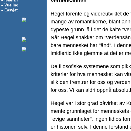
Verdensånden
« Ryanair
« Vueling
« Easyjet
Hegel forente og videreutviklet de f
mange av romantikerne, blant anne
dypeste grunn lå i det de kalte "
Når Hegel snakker om "verdensånd
bare mennesket har "ånd". I denn
imidlertid ikke glemme at det er
De filosofiske systemene som gikk f
kriterier for hva mennesket kan v
slik den fremtrer for oss og verden
for oss. Vi kan aldri oppnå absolut
Hegel var i stor grad påvirket av 
mente grunnlaget for menneskets e
"evige sannheter", ingen tidløs forn
er historien selv. I denne forstand e